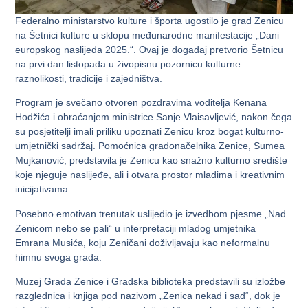
Federalno ministarstvo kulture i športa ugostilo je grad Zenicu
na Šetnici kulture u sklopu međunarodne manifestacije „Dani
europskog naslijeđa 2025.“. Ovaj je događaj pretvorio Šetnicu
na prvi dan listopada u živopisnu pozornicu kulturne
raznolikosti, tradicije i zajedništva.
Program je svečano otvoren pozdravima voditelja Kenana
Hodžića i obraćanjem ministrice Sanje Vlaisavljević, nakon čega
su posjetitelji imali priliku upoznati Zenicu kroz bogat kulturno-
umjetnički sadržaj. Pomoćnica gradonačelnika Zenice, Sumea
Mujkanović, predstavila je Zenicu kao snažno kulturno središte
koje njeguje naslijeđe, ali i otvara prostor mladima i kreativnim
inicijativama.
Posebno emotivan trenutak uslijedio je izvedbom pjesme „Nad
Zenicom nebo se pali“ u interpretaciji mladog umjetnika
Emrana Musića, koju Zeničani doživljavaju kao neformalnu
himnu svoga grada.
Muzej Grada Zenice i Gradska biblioteka predstavili su izložbe
razglednica i knjiga pod nazivom „Zenica nekad i sad“, dok je