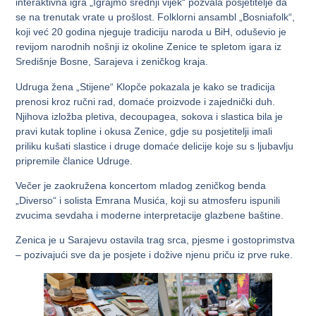
interaktivna igra „Igrajmo srednji vijek“ pozvala posjetitelje da
se na trenutak vrate u prošlost. Folklorni ansambl „Bosniafolk“,
koji već 20 godina njeguje tradiciju naroda u BiH, oduševio je
revijom narodnih nošnji iz okoline Zenice te spletom igara iz
Središnje Bosne, Sarajeva i zeničkog kraja.
Udruga žena „Stijene“ Klopče pokazala je kako se tradicija
prenosi kroz ručni rad, domaće proizvode i zajednički duh.
Njihova izložba pletiva, decoupagea, sokova i slastica bila je
pravi kutak topline i okusa Zenice, gdje su posjetitelji imali
priliku kušati slastice i druge domaće delicije koje su s ljubavlju
pripremile članice Udruge.
Večer je zaokružena koncertom mladog zeničkog benda
„Diverso“ i solista Emrana Musića, koji su atmosferu ispunili
zvucima sevdaha i moderne interpretacije glazbene baštine.
Zenica je u Sarajevu ostavila trag srca, pjesme i gostoprimstva
– pozivajući sve da je posjete i dožive njenu priču iz prve ruke.