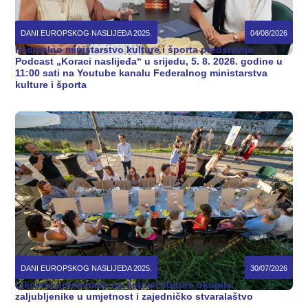
DANI EUROPSKOG NASLIJEĐA 2025.
04/08/2026
Federalno ministarstvo kulture i športa predstavlja
Podcast „Koraci naslijeđa“ u srijedu, 5. 8. 2026. godine u
11:00 sati na Youtube kanalu Federalnog ministarstva
kulture i športa
DANI EUROPSKOG NASLIJEĐA 2025.
30/07/2026
Likovna promenada na Šetnici kulture okupila
zaljubljenike u umjetnost i zajedničko stvaralaštvo