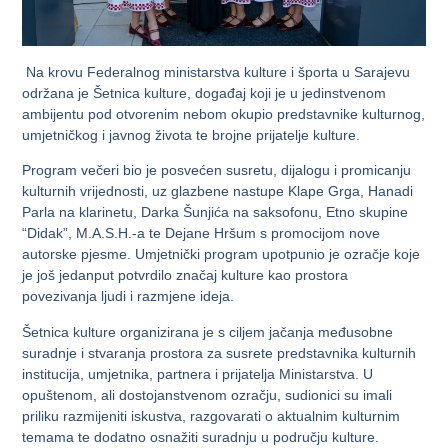
Na krovu Federalnog ministarstva kulture i športa u Sarajevu
održana je Šetnica kulture, događaj koji je u jedinstvenom
ambijentu pod otvorenim nebom okupio predstavnike kulturnog,
umjetničkog i javnog života te brojne prijatelje kulture.
Program večeri bio je posvećen susretu, dijalogu i promicanju
kulturnih vrijednosti, uz glazbene nastupe Klape Grga, Hanadi
Parla na klarinetu, Darka Šunjića na saksofonu, Etno skupine
“Didak”, M.A.S.H.-a te Dejane Hršum s promocijom nove
autorske pjesme. Umjetnički program upotpunio je ozračje koje
je još jedanput potvrdilo značaj kulture kao prostora
povezivanja ljudi i razmjene ideja.
Šetnica kulture organizirana je s ciljem jačanja međusobne
suradnje i stvaranja prostora za susrete predstavnika kulturnih
institucija, umjetnika, partnera i prijatelja Ministarstva. U
opuštenom, ali dostojanstvenom ozračju, sudionici su imali
priliku razmijeniti iskustva, razgovarati o aktualnim kulturnim
temama te dodatno osnažiti suradnju u području kulture.