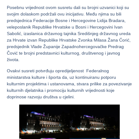
Posebnu vrijednost ovom susretu dali su brojni uzvanici koji su
svojim dolaskom podržali ovu inicijativu. Među njima su bili
predsjednica Federacije Bosne i Hercegovine Lidija Bradara,
veleposlanik Republike Hrvatske u Bosni i Hercegovini Ivan
Sabolić, izaslanica državnog tajnika Središnjeg državnog ureda
za Hrvate izvan Republike Hrvatske Zvonka Milasa Žana Ćorić,
predsjednik Vlade Županije Zapadnohercegovačke Predrag
Čović te brojni predstavnici kulturnog, društvenog i javnog
života.
Ovakvi susreti potvrđuju opredijeljenost Federalnog
ministarstva kulture i športa da, uz kontinuiranu potporu
kulturnim projektima i ustanovama, stvara prilike za povezivanje
kulturnih djelatnika i promociju kulturnih vrijednosti koje
doprinose razvoju društva u cjelini.