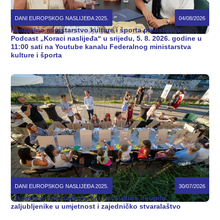
DANI EUROPSKOG NASLIJEĐA 2025.
04/08/2026
Federalno ministarstvo kulture i športa predstavlja
Podcast „Koraci naslijeđa“ u srijedu, 5. 8. 2026. godine u
11:00 sati na Youtube kanalu Federalnog ministarstva
kulture i športa
DANI EUROPSKOG NASLIJEĐA 2025.
30/07/2026
Likovna promenada na Šetnici kulture okupila
zaljubljenike u umjetnost i zajedničko stvaralaštvo